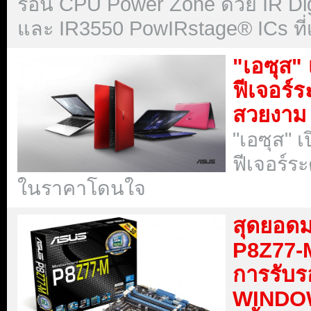
ร้อน CPU Power Zone ด้วย IR Dig
และ IR3550 PowIRstage® ICs ที่เ
"เอซุส" เ
ฟีเจอร์ร
สวยงาม
"เอซุส" เป
ฟีเจอร์ร
ในราคาโดนใจ
สุดยอดม
P8Z77-M
การรับ
WINDOW