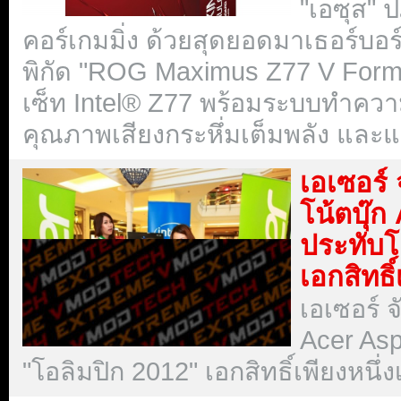
"เอซุส" 
คอร์เกมมิ่ง ด้วยสุดยอดมาเธอร์บอ
พิกัด "ROG Maximus Z77 V Formu
เซ็ท Intel® Z77 พร้อมระบบทำควา
คุณภาพเสียงกระหึ่มเต็มพลัง และแ
เอเซอร์ 
โน้ตบุ๊
ประทับโ
เอกสิทธิ์
เอเซอร์ จ
Acer Asp
"โอลิมปิก 2012" เอกสิทธิ์เพียงหนึ่ง