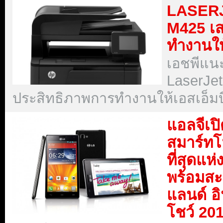
LASERJ
M425 เส
ทำงานให
เอชพีแนะ
LaserJe
ประสิทธิภาพการทำงานให้เอสเอ็มบ
แอลจีเป
สมาร์ท
ที่สุดแห
พร้อมส
แลนด์ อ
โชว์ 20