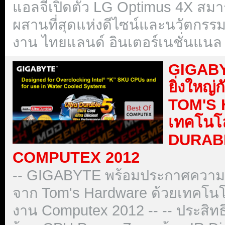
แอลจีเปิดตัว LG Optimus 4X สม
ผสานที่สุดแห่งดีไซน์และนวัตกร
งาน ไทยแลนด์ อินเตอร์เนชั่นแนล
GIGABY
ยิ่งใหญ่
TOM'S 
เทคโนโ
DURABL
COMPUTEX 2012
-- GIGABYTE พร้อมประกาศความยิ่
จาก Tom's Hardware ด้วยเทคโนโล
งาน Computex 2012 -- -- ประสิท