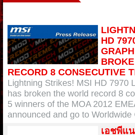
LIGHTN
HD 797
GRAPH
BROKE
RECORD 8 CONSECUTIVE T
Lightning Strikes! MSI HD 7970 L
has broken the world record 8 co
5 winners of the MOA 2012 EMEA
announced and go to Worldwide 
เอชพีแน