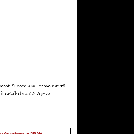
icrosoft Surface และ Lenovo หลายซี
าจเป็นหนึ่งในไฮไลต์สำคัญของ
e เร่งหาซัพพลาย DRAM…