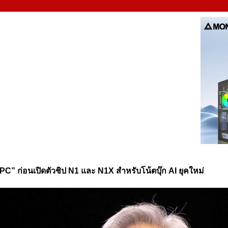
PC” ก่อนเปิดตัวชิป N1 และ N1X สำหรับโน้ตบุ๊ก AI ยุคใหม่