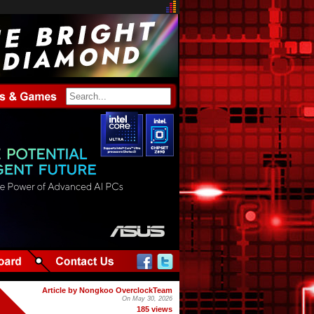
Article by Nongkoo OverclockTeam
On May 30, 2026
185 views