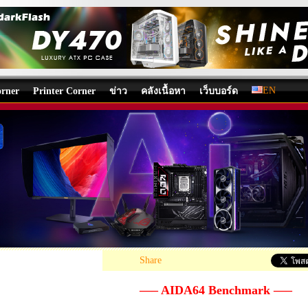
EN
rner
Printer Corner
ข่าว
คลังเนื้อหา
เว็บบอร์ด
k H67M-ITX : Review
board
/
บทความ
โดย:
Friday~13rd
, 15/07/2011 08:33, 14,305 views /
EN
«
Share
—– AIDA64 Benchmark —–