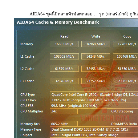
AIDA64 ชุดนี้มีหลายหัวข้อทดสอบ… รูด (สกอร์เม้าส์) ดูกั