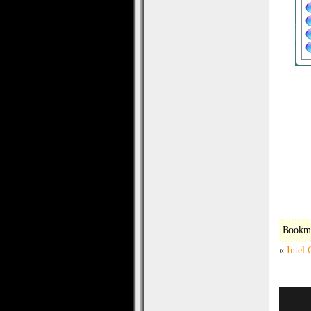
Bookm
«
Intel