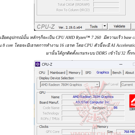
อียดอุปกรณ์นั้น หลักๆก็จะเป็น CPU AMD Ryzen™ 7 260 มีความเร็ว base clock
8 core โดยจะมีเธรดการทำงาน 16 เธรด โดย CPU ตัวนี้จะมี AI Acceleration ส
มานั้นได้ถูกติดตั้งแรมระบบ DDR5 เข้าไป 32 กิ๊กก