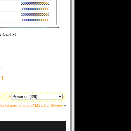
e Gen4 x4
ป»
!!
«
»
eks Glacier One 360M25 LCD Review
»