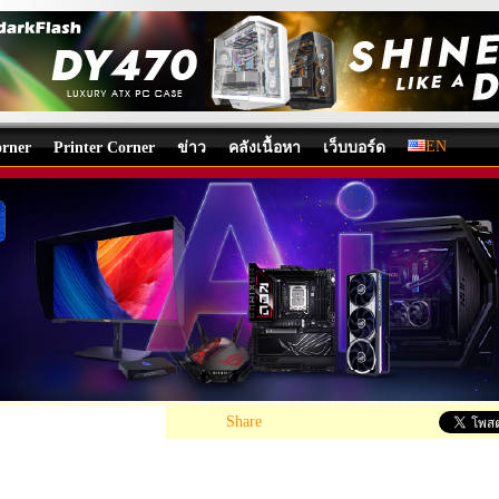
EN
rner
Printer Corner
ข่าว
คลังเนื้อหา
เว็บบอร์ด
ExpertCenter PN54-S1 Review
-One PC
,
PC Components
,
PC-Set
/
บทความ
โดย:
tpp
, 26/04/2026 09:10, 141
Share
.