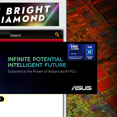
,945 views /
EN
«
»