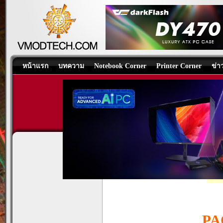
หน้าแรก
บทความ
Notebook Corner
Printer Corner
ข่า
ROG Strix OLED XG27AQWMG
Display
/
บทความ
โดย:
tpp
, 04/05/20
PA