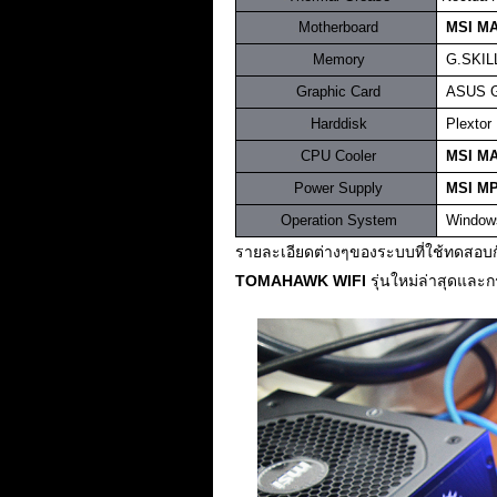
.
Motherboard
.
MSI M
.
Memory
..
G.SKIL
.
Graphic Card
.
ASUS G
.
Harddisk
.
Plexto
.
CPU Cooler
..
MSI M
.
Power Supply
.
.
MSI M
.
Operation System
..
Windows
รายละเอียดต่างๆของระบบที่ใช้ทดสอบกันใ
TOMAHAWK WIFI
รุ่นใหม่ล่าสุดและ