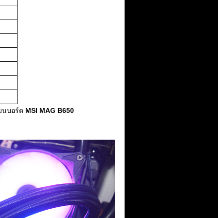
บเมนบอร์ด
MSI MAG B650