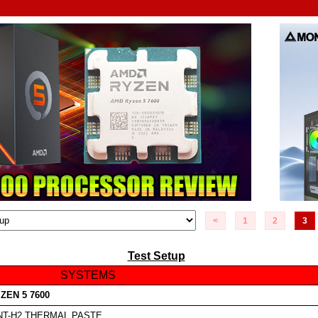
<
1
2
3
Test Setup
SYSTEMS
ZEN 5 7600
NT-H2
THERMAL PASTE