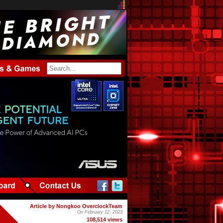
Article by Nongkoo OverclockTeam
On February 12, 2023
108,514 views