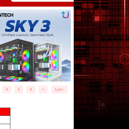
4
5
6
>
Last ›