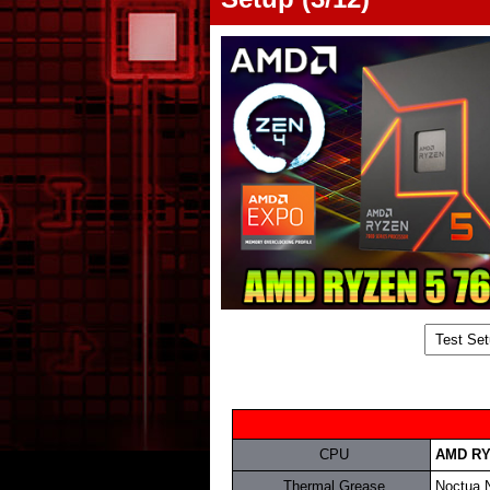
.
CPU
.
AMD RY
.
Thermal Grease
.
Noctua 