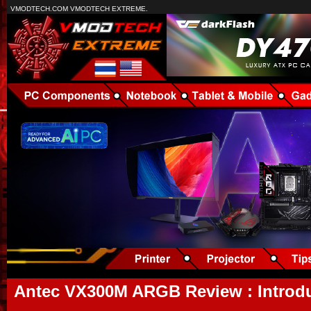
VMODTECH.COM VMODTECH EXTREME.
Antec VX300M ARGB Review : Introduc