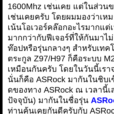
1600Mhz เช่นเคย แต่ในส่วนของ
เช่นเคยครับ โดยผมมองว่าเหมา
เน้นโอเวอร์คล๊อกอะไรมากแต่เน
มากกว่ากับฟีเจอร์ที่ให้กันมาไ
ท๊อปหรือรุ่นกลางๆ สำหรับเทคโ
ตระกูล Z97/H97 ก็คือระบบ M2.
เหมือนกันครับ โดยในวันนี้เร
นั่นก็คือ ASRock มากันในชิบเซ
ดของทาง ASRock ณ เวลานี้เล
ปัจจุบัน) มากันในชื่อรุ่น
ASRoc
ท่านคุ้นเคยกันดีครับกับ ASRoc