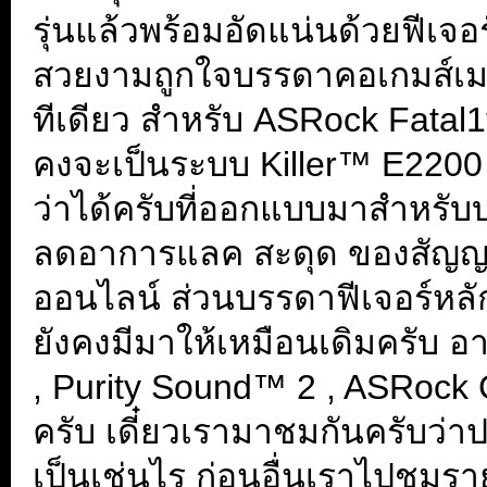
รุ่นแล้วพร้อมอัดแน่นด้วยฟีเจอ
สวยงามถูกใจบรรดาคอเกมส์เมอ
ทีเดียว สำหรับ ASRock Fatal1ty
คงจะเป็นระบบ Killer™ E2200 ที
ว่าได้ครับที่ออกแบบมาสำหรับ
ลดอาการแลค สะดุด ของสัญญา
ออนไลน์ ส่วนบรรดาฟีเจอร์ห
ยังคงมีมาให้เหมือนเดิมครับ อ
, Purity Sound™ 2 , ASRock C
ครับ เดี๋ยวเรามาชมกันครับว่า
เป็นเช่นไร ก่อนอื่นเราไปชมร