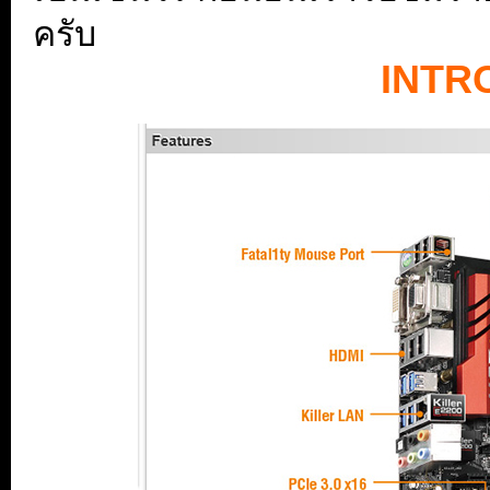
ครับ
INTR