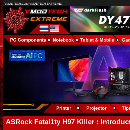
VMODTECH.COM VMODTECH EXTREME.
ASRock Fatal1ty H97 Killer : Introduct