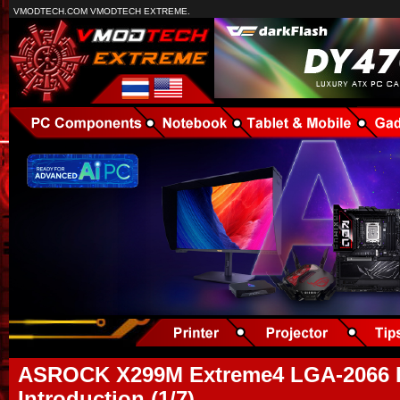
VMODTECH.COM VMODTECH EXTREME.
ASROCK X299M Extreme4 LGA-2066 R
Introduction (1/7)