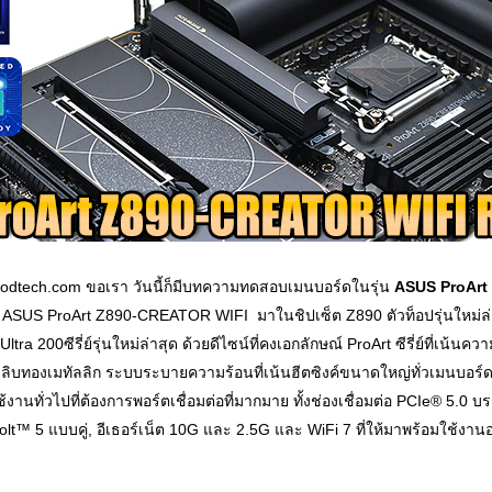
 Vmodtech.com ขอเรา วันนี้ก็มีบทความทดสอบเมนบอร์ดในรุ่น
ASUS ProArt
ASUS ProArt Z890-CREATOR WIFI มาในชิปเซ็ต Z890 ตัวท็อปรุ่นใหม่ล่าสุด
ltra 200ซีรี่ย์รุ่นใหม่ล่าสุด ด้วยดีไซน์ที่คงเอกลักษณ์ ProArt ซีรี่ย์ที่เ
บทองเมทัลลิก ระบบระบายความร้อนที่เน้นฮีตซิงค์ขนาดใหญ่ทั่วเมนบอร์ด 
้งานทั่วไปที่ต้องการพอร์ตเชื่อมต่อที่มากมาย ทั้งช่องเชื่อมต่อ PCIe® 5.0 บ
bolt™ 5 แบบคู่, อีเธอร์เน็ต 10G และ 2.5G และ WiFi 7 ที่ให้มาพร้อมใช้ง