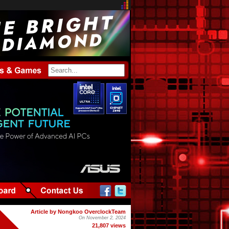
Article by Nongkoo OverclockTeam
On November 2, 2024
21,807 views