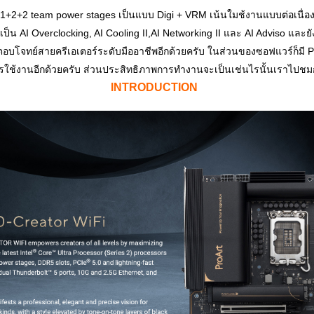
1+2+2 team power stages เป็นแบบ Digi + VRM เน้นใมช้งานแบบต่อเนื่อง 
เป็น AI Overclocking, AI Cooling II,AI Networking II และ AI Adviso แล
อบโจทย์สายครีเอเตอร์ระดับมืออาชีพอีกด้วยครับ ในส่วนของซอฟแวร์ก็มี Pro
ารใช้งานอีกด้วยครับ ส่วนประสิทธิภาพการทำงานจะเป็นเช่นไรนั้นเราไปชม
INTROD
UCTION