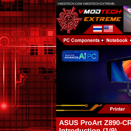
VMODTECH.COM VMODTECH EXTREME.
ASUS ProArt Z890-C
Introduction (1/9)