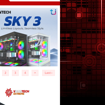
2
3
4
>
Last ›