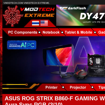
VMODTECH.COM VMODTECH EXTREME.
ASUS ROG STRIX B860-F GAMING WI
Aura Sync RGB (3/10)