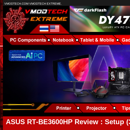
VMODTECH.COM VMODTECH EXTREME.
ASUS RT-BE3600HP Review : Setup (3