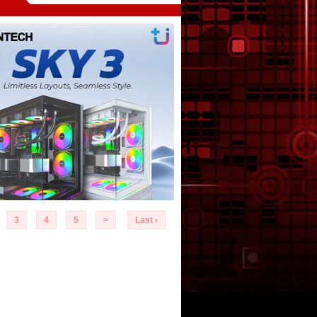
3
4
5
>
Last ›