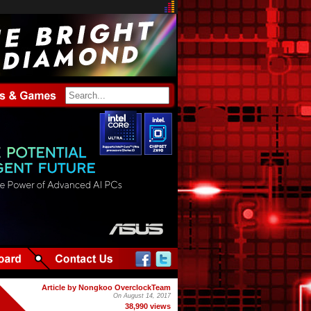
Article by Nongkoo OverclockTeam
On August 14, 2017
38,990 views