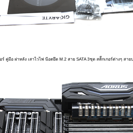
อร์ คู่มือ ฝาหลัง เสาไวไฟ น๊อตยึด M.2 สาย SATA 3ชุด สติีกเกอร์ต่างๆ สา