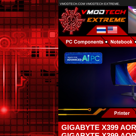
VMODTECH.COM VMODTECH EXTREME.
GIGABYTE X399 AOR
GIGABYTE X399 AORU