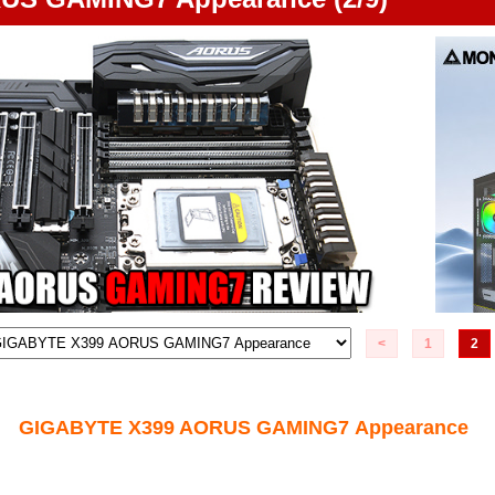
<
1
2
GIGABYTE X399 AORUS GAMING7
Appearance