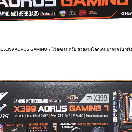
TE X399 AORUS GAMING 7 ไว้ชัดเจนครับ สวยงามโดดเด่นมากๆครับ พร้อมบ