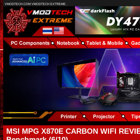
VMODTECH.COM VMODTECH EXTREME.
MSI MPG X870E CARBON WIFI REVI
Benchmark (6/10)