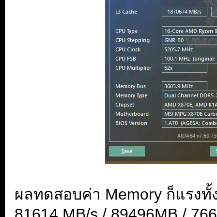
ผลทดสอบค่า Memory ก็แรงทั้งอ่า
81614 MB/s / 89496MB / 76