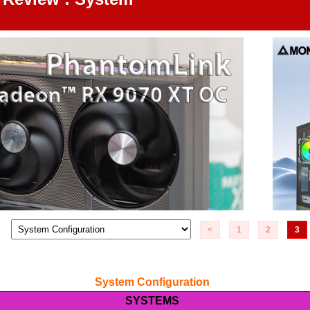
<
1
2
3
.
System Configuration
SYSTEMS