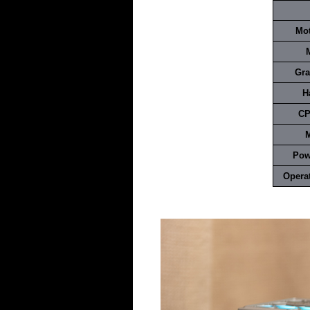
.
Mo
.
.
Gra
H
.
CP
M
.
Pow
.
Opera