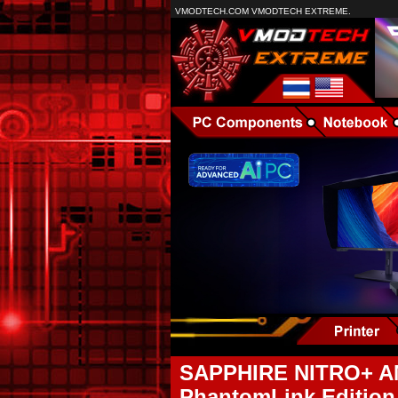
VMODTECH.COM VMODTECH EXTREME.
SAPPHIRE NITRO+ A
PhantomLink Edition