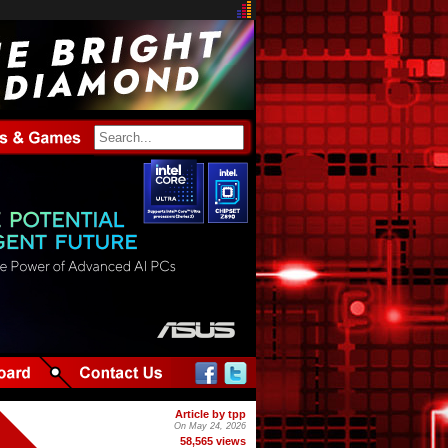
Article by tpp
On May 24, 2026
58,565 views