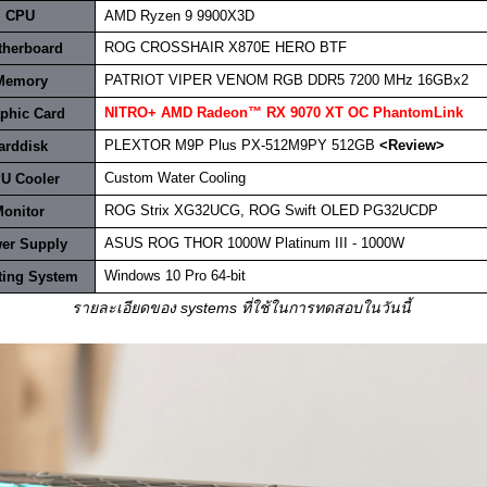
.
CPU
..
AMD Ryzen 9 9900X3D
..
ROG CROSSHAIR X870E HERO BTF
therboard
..
PATRIOT VIPER VENOM RGB DDR5 7200 MHz 16GBx2
Memory
..
NITRO+ AMD Radeon™ RX 9070 XT OC PhantomLink
phic Card
..
PLEXTOR M9P Plus PX-512M9PY 512GB
<Review>
arddisk
..
Custom Water Cooling
U Cooler
..
ROG Strix XG32UCG, ROG Swift OLED PG32UCDP
onitor
.
.
ASUS ROG THOR 1000W Platinum III
- 1000W
er Supply
..
Windows 10 Pro 64-bit
ting System
.
.
รายละเอียดของ systems ที่ใช้ในการทดสอบในวันนี้