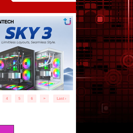
4
5
6
>
Last ›