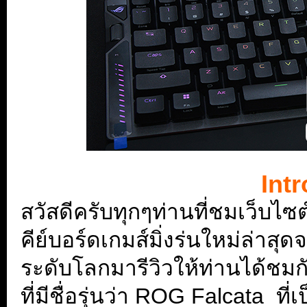
Int
สวัสดีครับทุกๆท่านที่ชมเว็บไซต
คีย์บอร์ดเกมส์มิ่งร่นใหม่ล่าส
ระดับโลกมารีวิวให้ท่านได้ชมก
ที่มีชื่อรุ่นว่า ROG Falcata
ที่