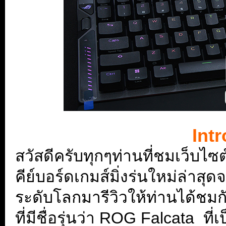
Int
สวัสดีครับทุกๆท่านที่ชมเว็บไซต
คีย์บอร์ดเกมส์มิ่งร่นใหม่ล่าส
ระดับโลกมารีวิวให้ท่านได้ชมก
ที่มีชื่อรุ่นว่า ROG Falcata
ที่