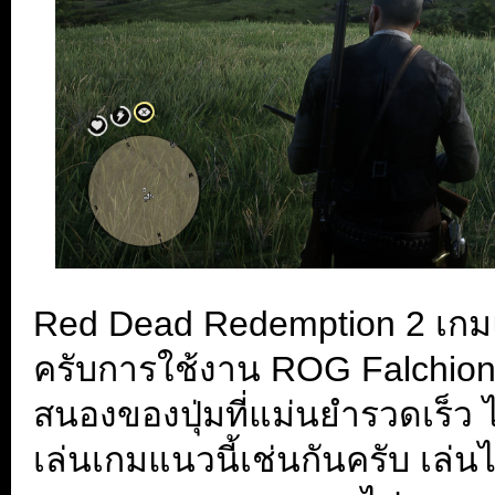
Red Dead Redemption 2 เกมแ
ครับการใช้งาน ROG Falchion
สนองของปุ่มที่แม่นยำรวดเร็ว ไม
เล่นเกมแนวนี้เช่นกันครับ เล่