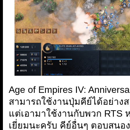
Age of Empires IV: Anniversa
สามารถใช้งานปุ่มคีย์ได้อย่าง
แต่เอามาใช้งานกับพวก RTS ห
เยี่ยมนะครับ คีย์อื่นๆ ตอบสน