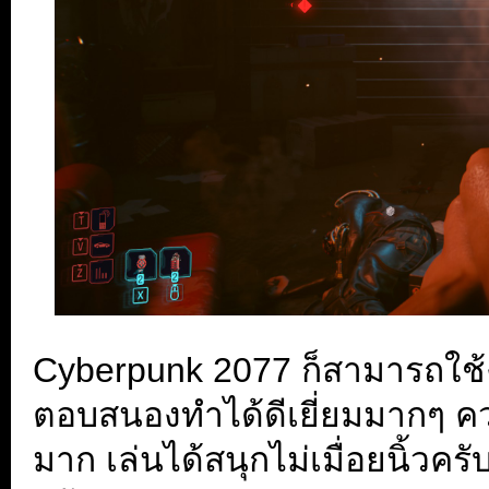
Cyberpunk 2077 ก็สามารถใช้ง
ตอบสนองทำได้ดีเยี่ยมมากๆ 
มาก เล่นได้สนุกไม่เมื่อยนิ้วค