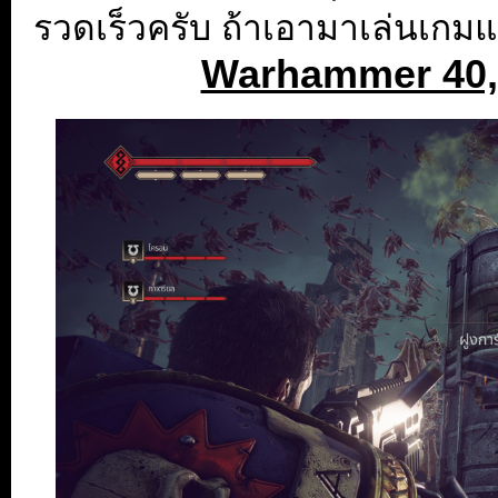
รวดเร็วครับ ถ้าเอามาเล่นเกมแน
Warhammer 40,0