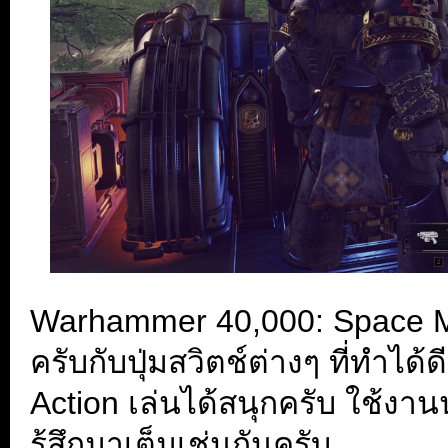
Warhammer 40,000: Space Mar
ครับกับปุ่มสวิตช์ต่างๆ ที่ทำได
Action เล่นได้สนุกครับ ใช้งา
รู้สึกมาเต็มเช่นกันครับ