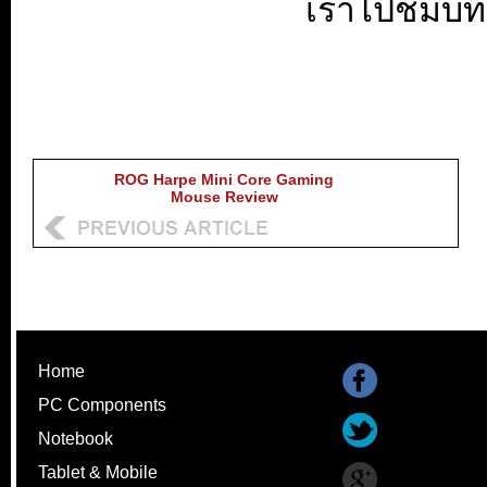
เราไปชมบทส
ROG Harpe Mini Core Gaming
Mouse Review
Home
PC Components
Notebook
Tablet & Mobile