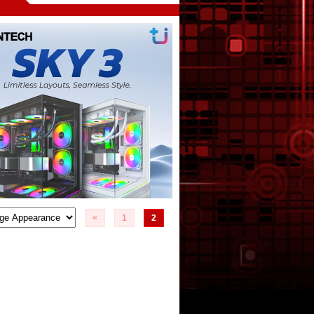
<
1
2