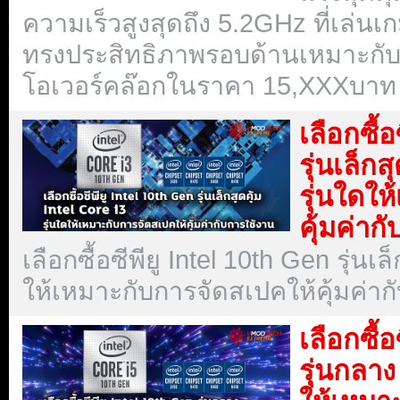
ความเร็วสูงสุดถึง 5.2GHz ที่เล่นเ
ทรงประสิทธิภาพรอบด้านเหมาะกับส
โอเวอร์คล๊อกในราคา 15,XXXบาท !
เลือกซื
รุ่นเล็ก
รุ่นใดใ
คุ้มค่าก
เลือกซื้อซีพียู Intel 10th Gen รุ่นเล
ให้เหมาะกับการจัดสเปคให้คุ้มค่า
เลือกซื
รุ่นกลา