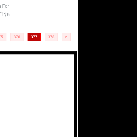
 For
 รุ่น
75
376
377
378
>