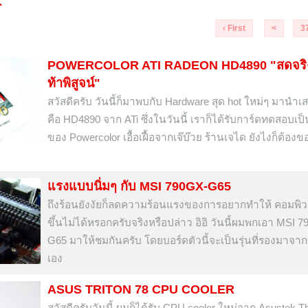
‹ First
<
3
POWERCOLOR ATI RADEON HD4890 "สดจริงห
ท้าพิสูจน์"
สวัสดีครับ วันนี้ก็มาพบกับ Hardware สุด hot ใหม่ๆ มานำเส
คือ HD4890 จาก ATi ซึ่งในวันนี้ เราก็ได้รับการ์ดทดสอบเป็น
ของ Powercolor เอื้อเฝื้อจากเจ๊บ๊วย ร้านเจได ยังไงก็ต้องข
แรงแบบนิ่มๆ กับ MSI 790GX-G65
ถึงร้อนยังงัยก็ลดความร้อนแรงของการอยากทำให้ คอมพิว
ขึ้นไม่ได้หรอกครับจริงหรือปล่าว อิอิ วันนี้ผมพกเอา MSI 
G65 มาให้ชมกันครับ โดยบอร์ดตัวนี้จะเป็นรุ่นที่รองมาจาก
เอง
ASUS TRITON 78 CPU COOLER
สวัสดีครับวันนี้ ผมก็ได้รับ CPU cooler ใหม่จาก Asustek T