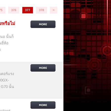
75
376
377
378
>
รือไม่
นอ นั้นก็
ยี่ห้อ
อ
เตอร์แรง
790GX-
 G70 นั้น
hailand