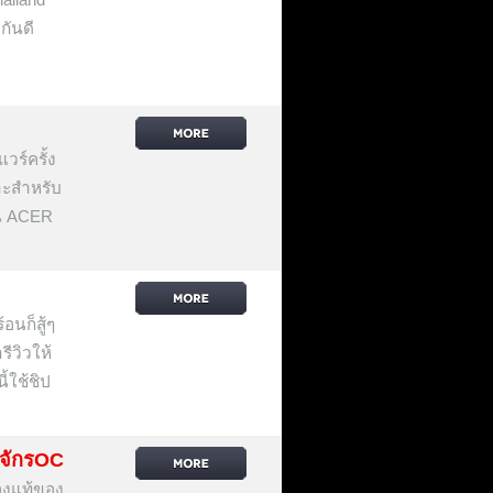
กันดี
วร์ครั้ง
าะสำหรับ
่น ACER
อนก็สู้ๆ
ีวิวให้
้ใช้ชิป
จักรOC
องแท้ของ