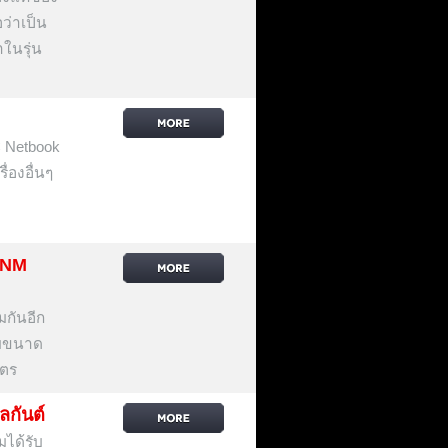
ว่าเป็น
าในรุ่น
 Netbook
่องอื่นๆ
5NM
มกันอีก
กับขนาด
มตร
กันต์
มได้รับ