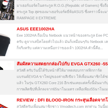
มาเธอร์บอร์ดในตระกูล R.O.G.(Republic of Gamers) ซึ่งถือ
ตระกูล Top สุดของมาเธอร์บอร์ดยี่ห้อASUS ซึ่งคราวนี้จะม
RAMPAGE II EXTREME
ASUS EEE1002HA
Eee 1002HA ถือเป็น Netbook แนวหน้าของตระกูล Eee PC
ครับ ดูจากเสป็คโดยทั่วไปแล้ว มันก็เหมือนๆกับ Netbook เครื
ก็จริงครับ แต่ความเหนือกว่าของเจ้า 1002HA ตัวนี้คือ...
สัมผัสความสดยกกล่องไปกับ EVGA GTX260 -5
สวัสดี ครับวันนี้ได้รับหน้าที่ให้มาทดสอบกราฟฟิกการ์ด
แบรนด์EVGA ขาใหญ่ของค่ายสีเขียว ให้เพื่อนสมาชิกได้ช
แล้ว ในรุ่น GTX260 Core 216 อีกเช่นเคยแต่ครั้งนี้มันมา
การผลิตชิปที่เล็กลงจาก65นาโนเมตร เหลือเพียง55นาโนเ
REVIEW : DFI BLOOD-IRON กระสุนเลือดจากโล
สวัสดีครับเพื่อนสมาชิกชาว Vmodtech.com ทุกท่าน วันนี้ผ