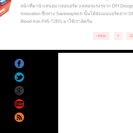
หน้าที่มานำเสนอมาเธอบอร์ด แหล่มๆแรงๆจาก DFI Design
Innovation ซึ่งทาง Savewaytech นั้นได้ส่งเมนบอร์ดจาก DFI
Blood-Iron P45-T2RS มาให้เราอัดกัน
‹ First
<
3