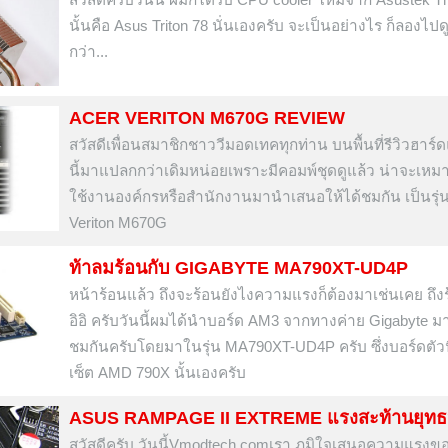
นั้นคือ Asus Triton 78 นั่นเองครับ จะเป็นอย่างไร ก็ลองไปดู
กว่า...
ACER VERITON M670G REVIEW
สวัสดีเพื่อนสมาชิกชาววีมอดเทคทุกท่าน บนพื้นที่รีวิวฮาร์ดแ
นี้มาแปลกกว่าเดิมหน่อยเพราะมีคอมพ์ชุดดูแล้ว น่าจะเหม
ใช้งานองค์กรหรือสำนักงานมานำเสนอให้ได้ชมกัน เป็นรุ
Veriton M670G
ท้าลมร้อนกับ GIGABYTE MA790XT-UD4P
หน้าร้อนแล้ว ถึงจะร้อนยังไงความแรงก็ต้องมาเช่นเคย ถึงร้
อิอิ ครับวันนี้ผมได้นำบอร์ด AM3 จากทางค่าย Gigabyte มาร
ชมกันครับโดยมาในรุ่น MA790XT-UD4P ครับ ซึ่งบอร์ดตัวนี
เซ็ต AMD 790X นั้นเองครับ
ASUS RAMPAGE II EXTREME แรงสะท้านยุทธ
สวัสดีครับ วันนี้Vmodtech.comเรา ภูมิใจเสนอความแรงข