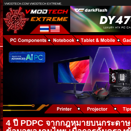
VMODTECH.COM VMODTECH EXTREME.
4 ปี PDPC จากกฎหมายบนกระดาษ สู่ผ