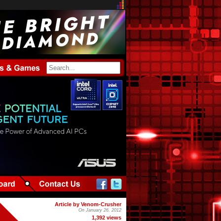
Article by Venom-Crusher
On January 26, 2012
1,392 views