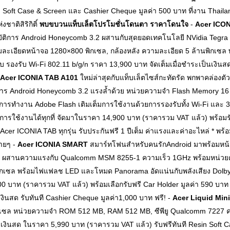
n Soft Case & Screen และ Cashier Cheque มูลค่า 500 บาท ที่งาน Thailand
าติสิริกิติ์
พบขบวนแท็บเล็ตโปรโมชั่นโดนตา ราคาโดนใจ
-
Acer ICO
ิบัติการ Android Honeycomb 3.2 ผสานกับสุดยอดเทคโนโลยี NVidia Tegra 25
มละเอียดหน้าจอ 1280×800 พิกเซล, กล้องหลัง ความละเอียด 5 ล้านพิกเซล
รบ รองรับ Wi-Fi 802.11 b/g/n ราคา 13,900 บาท จัดเต็มเมื่อชำระเป็นเงิ
Acer ICONIA TAB A101
ใหม่ล่าสุดกับแท็บเล็ตไซส์กะทัดรัด พกพาคล่อง
การ Android Honeycomb 3.2 แรงล้ำด้วย หน่วยความจำ Flash Memory 16 G
รับการทำงาน Adobe Flash เติมเต็มการใช้งานด้วยการรองรับทั้ง Wi-Fi 
ารใช้งานได้ทุกที่ จัดมาในราคา 14,900 บาท (ราคารวม VAT แล้ว) พร้อมร
 * Acer ICONIA TAB ทุกรุ่น รับประกันฟรี 1 ปีเต็ม ค่าแรงและค่าอะไหล่ 
บายๆ
-
Acer ICONIA SMART
สมาร์ทโฟนสำหรับคนรักAndroid มาพร้อมหน้
9) ผสานความแรงกับ Qualcomm MSM 8255-1 ความเร็ว 1GHz พร้อมหน่วย
านพิกเซล พร้อมไฟแฟลช LED และโหมด Panorama อัดแน่นกับพลังเสียง Dolb
 บาท (ราคารวม VAT แล้ว) พร้อมเลือกรับฟรี Car Holder มูลค่า 590 บาท 
เงินสด รับทันที Cashier Cheque มูลค่า1,000 บาท ฟรี! -
Acer Liquid Mini
ิกเซล หน่วยความจำ ROM 512 MB, RAM 512 MB, ซีพียู Qualcomm 7227 
ยเงินสด ในราคา 5,990 บาท (ราคารวม VAT แล้ว) รับฟรีทันที Resin Soft C