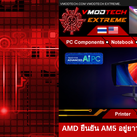
VMODTECH.COM VMODTECH EXTREME.
AMD ยืนยัน AM5 อยู่ยาว