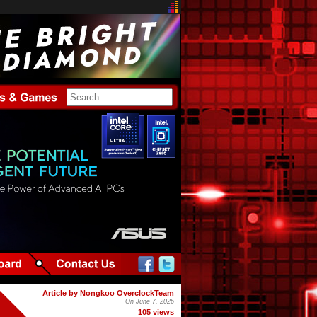
Article by Nongkoo OverclockTeam
On June 7, 2026
105 views