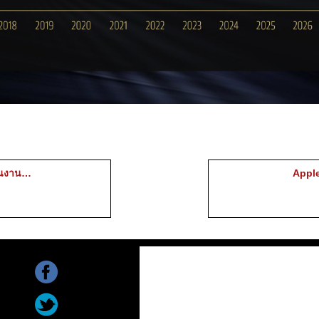
ในงาน…
Appl