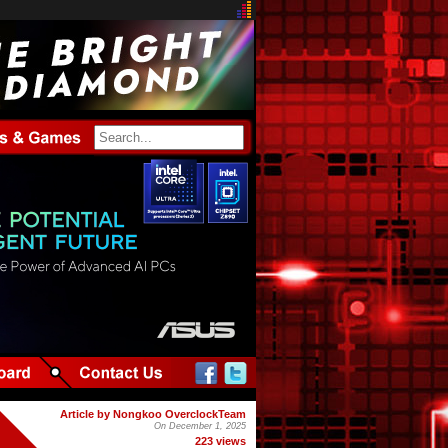
Article by Nongkoo OverclockTeam
On December 1, 2025
223 views