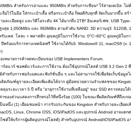
050MB/s สำหรับการอ่านและ 950MB/s สำหรับการเขียน² ไร้สายเคเบิล: ไม่ต้
ไว้ในมือ ใส่กระเป๋าเสื้อ หรือกระเป๋าถือ ก็พอดีกับทุกที่ จัดเก็บมากขึ้น สร้างส
ามละเอียดสูง และวิดีโอระดับ 4K ได้มากถึง 2TB³ อินเตอร์เฟซ: USB Ty
นสูงสุด 1,050MB/s และ 950MB/s ตามลำดับ NAND: 3D ความจุ3: 512GB, 1
ุสำหรับเคส: โลหะ + พลาสติก อุณหภูมิในการใช้งาน: 0°C~60°C อุณหภูมิในกา
 ปีพร้อมบริการทางเทคนิคฟรี ใช้งานได้กับ5: Windows® 11, macOS® (v. 13
+)
ื่องหมายการค้าจดทะเบียนของ USB Implementers Forum.
าร์ดแวร์ ซอฟต์แวร์และการใช้งาน ต้องใช้อุปกรณ์โฮสต์ USB 3.2 Gen 2 ที่
ำหรับการฟอร์แมตและฟังก์ชั่นอื่น ๆ และไม่สามารถใช้เพื่อจัดเก็บข้อมูลได้
ัวผลิตภัณฑ์ดูรายละเอียดเพิ่มเติมได้จาก คู่มือหน่วยความจำแฟลชของ Kingst
ลุมระยะเวลา 5 ปี หรือ "อายุการใช้งานที่เหลืออยู่" ของ SSD ตรวจสอบไ
ดงค่าของส่วนแสดงการสึกหรอไว้ที่หนึ่งร้อย (100) ในขณะที่ผลิตภัณฑ์ที่
นหนึ่ง (1) เยี่ยมชมหน้า การรับประกันของ Kingston สำหรับรายละเอียดเพิ
cOS, Linux, Chrome OSS, iOS/iPadOS และอุปกรณ์ Android อาจแตกต่างก
ไซต์ให้บริการผู้ผลิตอุปกรณ์โฮสต์) สำหรับอุปกรณ์ Android/iOS/iPadOS อา