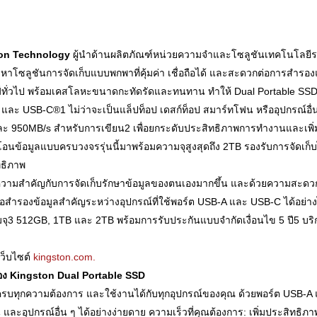
on Technology
ผู้นำด้านผลิตภัณฑ์หน่วยความจำและโซลูชันเทคโนโลยีร
งหาโซลูชันการจัดเก็บแบบพกพาที่คุ้มค่า เชื่อถือได้ และสะดวกต่อการสำรอ
รฟ์ทั่วไป พร้อมเคสโลหะขนาดกะทัดรัดและทนทาน ทำให้ Dual Portable 
A และ USB-C®1 ไม่ว่าจะเป็นแล็ปท็อป เดสก์ท็อป สมาร์ทโฟน หรืออุปกรณ์อื
และ 950MB/s สำหรับการเขียน2 เพื่อยกระดับประสิทธิภาพการทำงานและเพิ
อนข้อมูลแบบครบวงจรรุ่นนี้มาพร้อมความจุสูงสุดถึง 2TB รองรับการจัดเ
ทธิภาพ
คให้ความสำคัญกับการจัดเก็บรักษาข้อมูลของตนเองมากขึ้น และด้วยความสะดวก
อสำรองข้อมูลสำคัญระหว่างอุปกรณ์ที่ใช้พอร์ต USB-A และ USB-C ได้อย่าง
จุ3 512GB, 1TB และ 2TB พร้อมการรับประกันแบบจำกัดเงื่อนไข 5 ปี5 บริ
ว็บไซต์
kingston.com.
อง Kingston Dual Portable SSD
ี่ครบทุกความต้องการ และใช้งานได้กับทุกอุปกรณ์ของคุณ ด้วยพอร์ต USB-
 และอุปกรณ์อื่น ๆ ได้อย่างง่ายดาย ความเร็วที่คุณต้องการ: เพิ่มประสิทธ