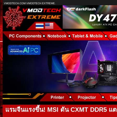
VMODTECH.COM VMODTECH EXTREME.
แรมจีนแรงขึ้น! MSI ดัน CXMT DDR5 แต