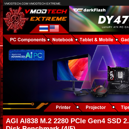
VMODTECH.COM VMODTECH EXTREME.
AGI AI838 M.2 2280 PCIe Gen4 SSD 2.
Disk Benchmark (4/5)