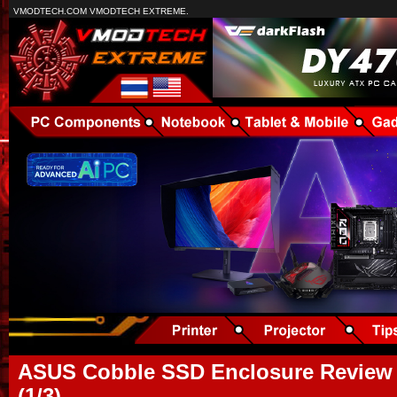
VMODTECH.COM VMODTECH EXTREME.
ASUS Cobble SSD Enclosure Review :
(1/3)