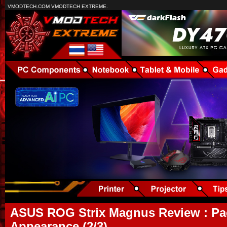
VMODTECH.COM VMODTECH EXTREME.
ASUS ROG Strix Magnus Review : P
Appearance (2/3)