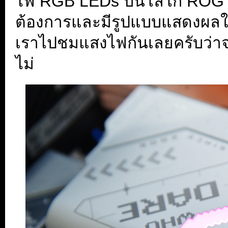
ไฟ RGB LEDs บนโลโก้ ROG 
ต้องการและมีรูปแบบแสดงผลใ
เราไปชมแสงไฟกันเลยครับว่า
ไม่