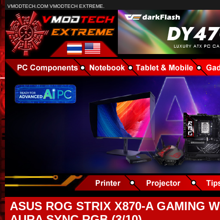
VMODTECH.COM VMODTECH EXTREME.
ASUS ROG STRIX X870-A GAMING WI
AURA SYNC RGB (3/10)