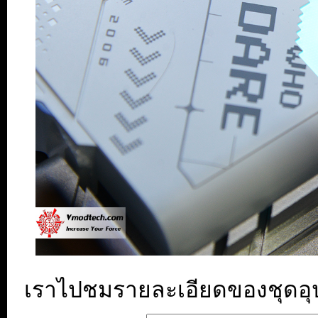
เราไปชมรายละเอียดของชุดอุปก