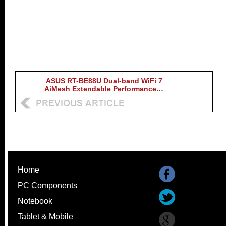
ASUS RT-BE88U Dual-band WiFi 7
AiMesh Extendable Performance…
Home
PC Components
Notebook
Tablet & Mobile