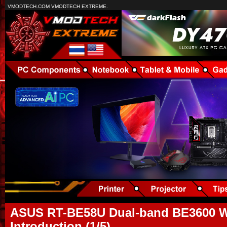
VMODTECH.COM VMODTECH EXTREME.
ASUS RT-BE58U Dual-band BE3600 Wi
Introduction (1/5)