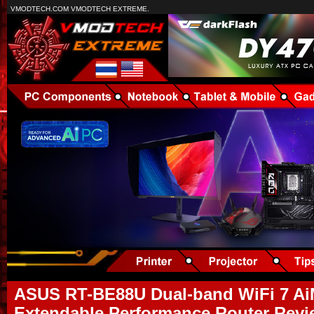
VMODTECH.COM VMODTECH EXTREME.
ASUS RT-BE88U Dual-band WiFi 7 A
Extendable Performance Router Revi