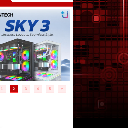
1
2
3
4
5
>