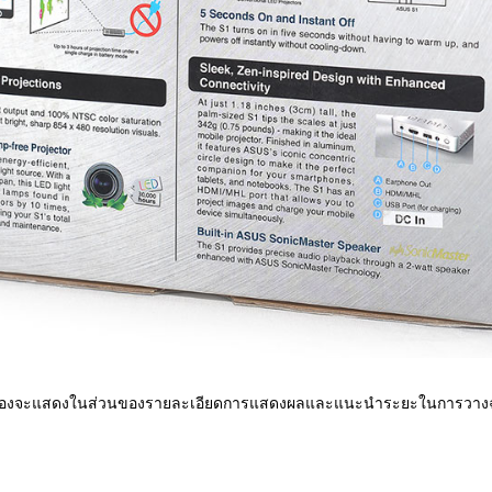
ล่องจะแสดงในส่วนของรายละเอียดการแสดงผลและแนะนำระยะในการวางฉ