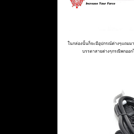
ในกล่องนั้นก็จะมีอุปกรณ์ต่างๆแถมม
บรรดาสายต่างๆกรณีพกออกไป