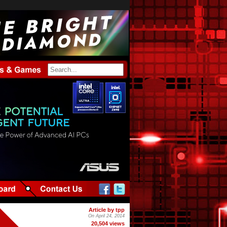
Article by tpp
On April 24, 2014
20,504 views