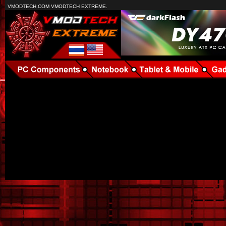
VMODTECH.COM VMODTECH EXTREME.
เลือกซื้อซีพียู Intel 10th Gen รุ่นเล็ก