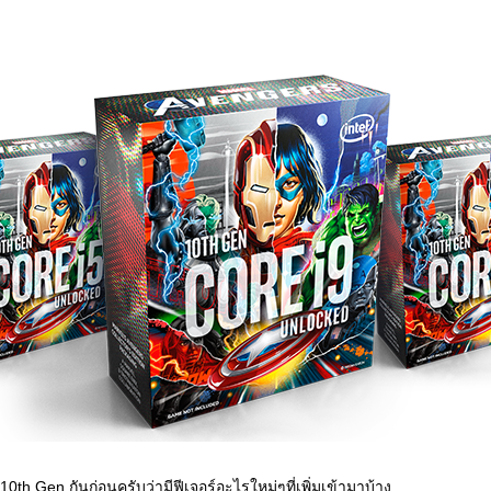
l 10th Gen กันก่อนครับว่ามีฟีเจอร์อะไรใหม่ๆที่เพิ่มเข้ามาบ้าง