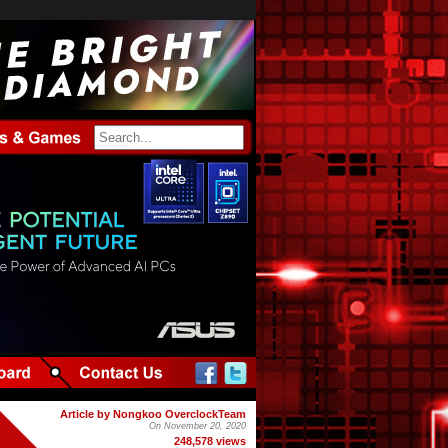
Article by Nongkoo OverclockTeam
On November 20, 2020
248,578 views