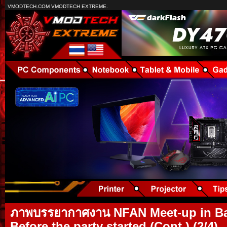
VMODTECH.COM VMODTECH EXTREME.
ภาพบรรยากาศงาน NFAN Meet-up in Ba
Before the party started (Cont.) (2/4)