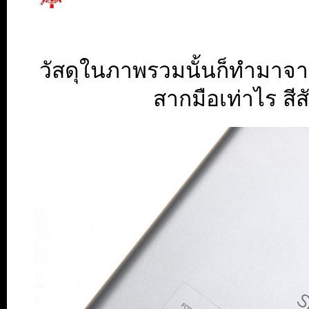
วัสดุในภาพรวมนั้นก็ทำมาจากพ
สากมือเท่าไร สีส