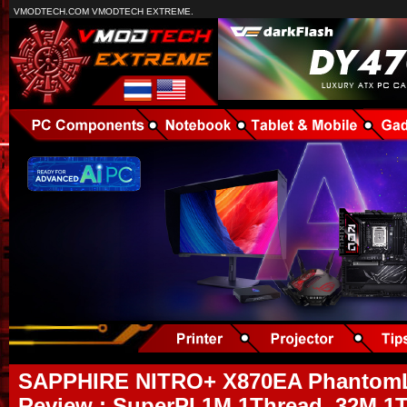
VMODTECH.COM VMODTECH EXTREME.
SAPPHIRE NITRO+ X870EA PhantomL
Review : SuperPI 1M 1Thread, 32M 1