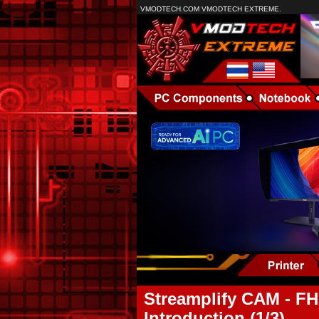
VMODTECH.COM VMODTECH EXTREME.
Streamplify CAM - F
Introduction (1/3)