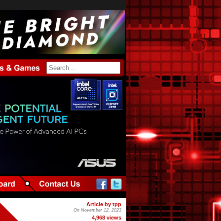
Article by tpp
On November 12, 2023
4,968 views