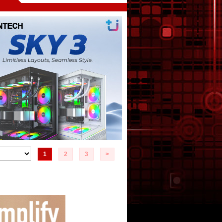
1
2
3
>