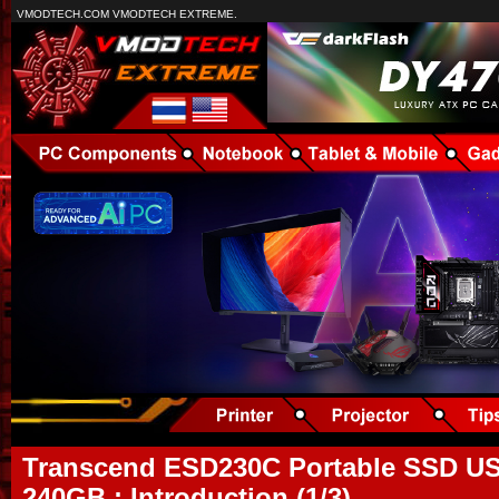
VMODTECH.COM VMODTECH EXTREME.
Transcend ESD230C Portable SSD US
240GB : Introduction (1/3)