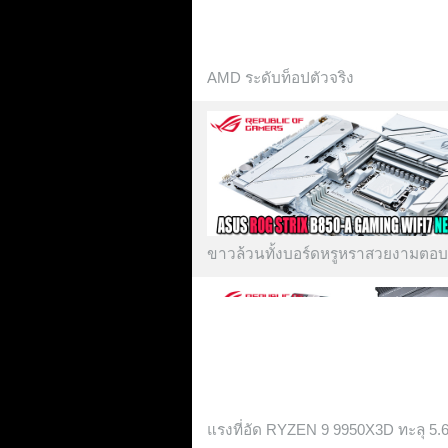
AMD ระดับท็อปตัวจริง
ขาวล้วนทั้งบอร์ดหรูหราสวยงามตอบโจ
แรงที่อัด RYZEN 9 9950X3D ทะลุ 5.