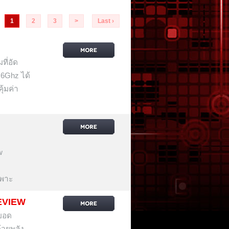
1
2
3
>
Last ›
ี่อัด
 6Ghz ได้
ุ้มค่า
w
ม
ฉพาะ
EVIEW
ยอด
้วยพลัง