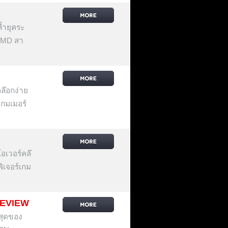
้ำยุคระ
 AMD สา
ล๊อกง่าย
เกมเมอร์
เวอร์คล๊
ีเจอร์เกม
REVIEW
สุดของ