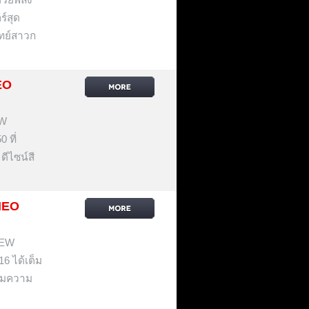
ร์สุด
ทย์สาวก
EO
EW
 ที่
ดีไซน์สี
NEO
IEW
16 ได้เต็ม
้อมความ