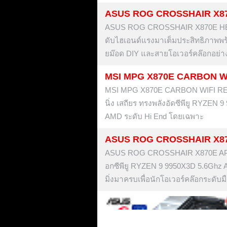
ASUS ROG CROSSHAIR X8
ASUS ROG CROSSHAIR X870E HERO BT
ดับไฮเอนด์แรงมาเต็มประสิทธิภาพพร
ยม๊อด DIY และสายโอเวอร์คล๊อกอย่าง
MSI MPG X870E CARBON W
MSI MPG X870E CARBON WIFI REVIEW 
นิ่ง เสถียร ทรงพลังอัดซีพียู RYZEN 9
AMD ระดับ Hi End โดยเฉพาะ
ASUS ROG CROSSHAIR X8
ASUS ROG CROSSHAIR X870E APEX R
อกซีพียู RYZEN 9 9950X3D 5.6Ghz A
มิ่งมาครบเพื่อนักโอเวอร์คล๊อกระดับ