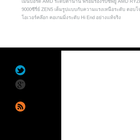
เมนบอร์ด AMD ระดับตำนาน พร้อมรองรับซีพียู AMD RY
9000ซีรี่ย์ ZEN5 เต็มรูปแบบกับความแรงเหนือระดับ ตอบโ
โอเวอร์คล๊อก คอเกมมิ่งระดับ Hi End อย่างแท้จริง