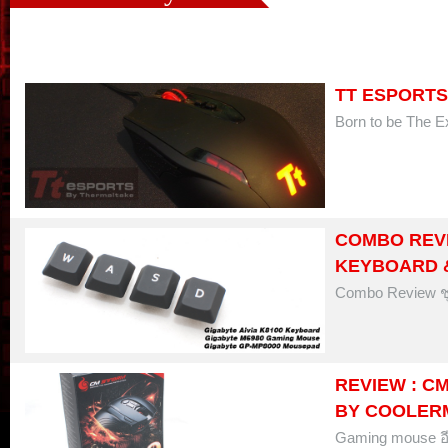
TT ESPORT
Born to be The 
COMBO REVI
KEYBOARD 
Combo Review ช
REVIEW : C
BY COOLER
Gaming mouse อ