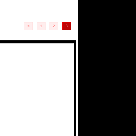
<
1
2
3