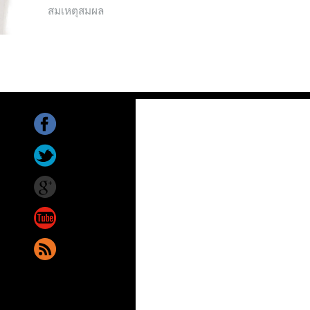
สมเหตุสมผล