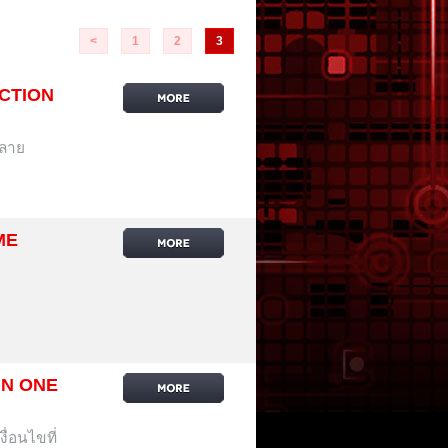
<
1
2
3
NCTION
หลาย
ME
IN ONE
ื่อนไขที่