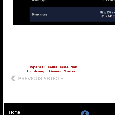
HyperX Pulsefire Haste Pink
Lightweight Gaming Mouse…
Home