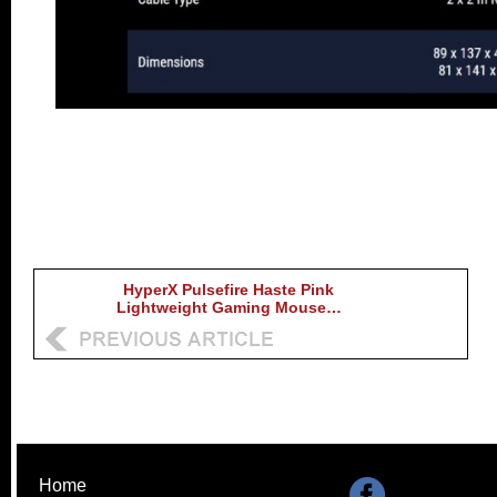
HyperX Pulsefire Haste Pink
Lightweight Gaming Mouse…
Home