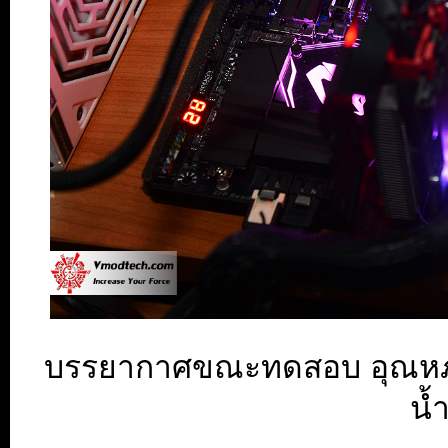
บรรยากาศขณะทดสอบ อุณหภู
น้