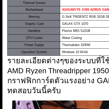
.
Thermal Grease
.
Motherboard
.
AGIGABYTE X399 AORUS GAM
.
Memory
..
G.Skill TRIDENTZ RGB 32GB D
.
Graphic Card
.
GALAX GTX 1070
.
Harddisk
.
Plextor M6S 512GB
.
CPU Cooler
..
Water Cooling
.
Power Supply
.
.
Thermaltake
1500W
.
Operation System
..
Windows 10 64-bit
รายละเอียดต่างๆของระบบที่ใช้ท
AMD Ryzen Threadripper 195
กราฟฟิกการ์ดตัวแรงอย่าง G
ทดสอบวันนี้ครับ