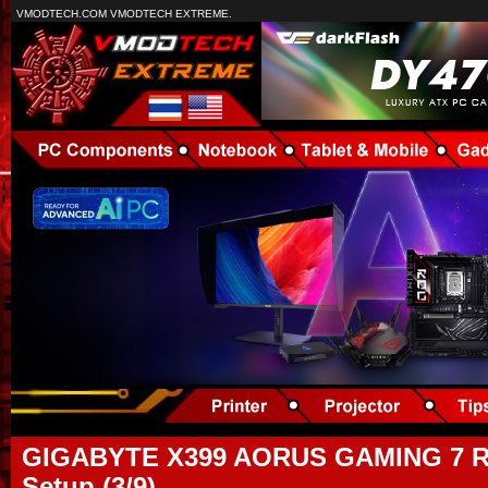
VMODTECH.COM VMODTECH EXTREME.
GIGABYTE X399 AORUS GAMING 7 RE
Setup (3/9)