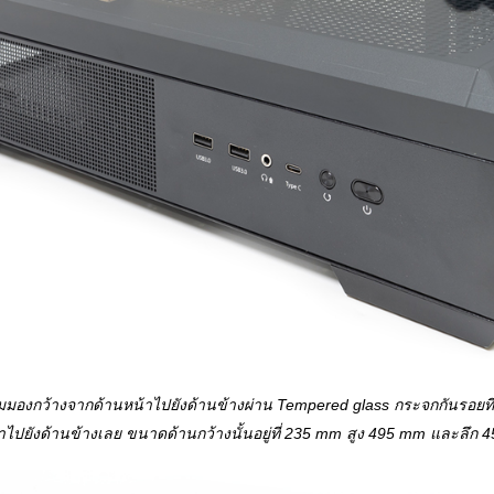
มมองกว้างจากด้านหน้าไปยังด้านข้างผ่าน Tempered glass กระจกกันรอยท
าไปยังด้านข้างเลย ขนาดด้านกว้างนั้นอยู่ที่ 235 mm สูง 495 mm และลึก