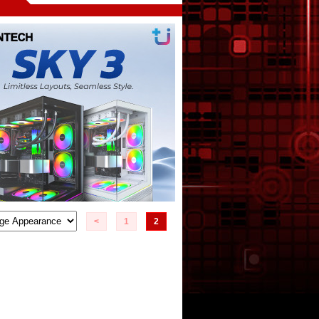
<
1
2