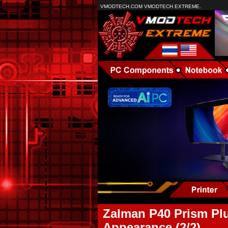
VMODTECH.COM VMODTECH EXTREME.
Zalman P40 Prism Plu
Appearance (2/2)