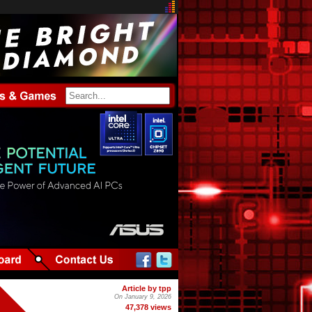
Article by tpp
On January 9, 2026
47,378 views