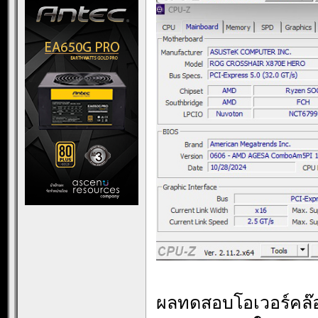
ผลทดสอบโอเวอร์คล๊อก