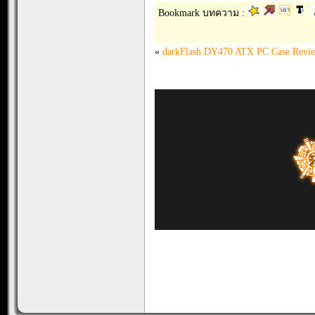
Bookmark บทความ :
«
darkFlash DY470 ATX PC Case Revi