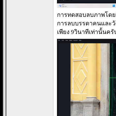
การทดสอบลบภาพโดยใช้
การลบบรรดาคนและวัตถ
เพียง 9วินาทีเท่านั้นค