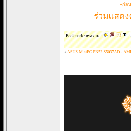
«ก่อ
ร่วมแสดงค
Bookmark บทความ :
«
ASUS MiniPC PN52 S5037AD - AMD