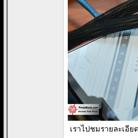
เราไปชมรายละเอียดข